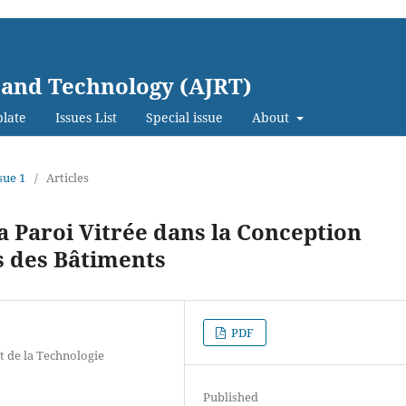
 and Technology (AJRT)
late
Issues List
Special issue
About
sue 1
/
Articles
la Paroi Vitrée dans la Conception
 des Bâtiments
PDF
t de la Technologie
Published