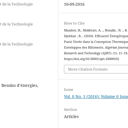
t de la Technologie
10-09-2016
How to Cite
t de la Technologie
Maaden, H., Mokhtari, A. ., Boualla , N. ., &
Djebbar , B. . (2016). Efficacité Énergétique
Paroi Vitrée dans la Conception Thermiqu
t de la Technologie
Enveloppes des Bâtiments.
Algerian Journa
Research and Technology (AJRT)
, (1), 11–19
https://doi.org/10.58681/ajrt.16000102
More Citation Formats
 Besoins d’énergies,
Issue
Vol. 0 No. 1 (2016): Volume 0 Issu
Section
Articles