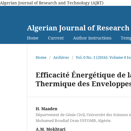
Algerian Journal of Research and Technology (AJRT)
Algerian Journal of Research
Home
Current
Author instructions
Temp
Home
/
Archives
/
Vol. 0 No. 1 (2016): Volume 0 Is
Efficacité Énergétique de 
Thermique des Enveloppes
H. Maaden
Département de Génie Civil, Université des Sciences e
Mohamed Boudiaf Oran USTOMB, Algérie.
A.M. Mokhtari