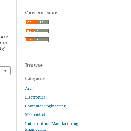
Current Issue
 de la
e des
l of
.
Browse
Categories
Arct
Electronics
e 1
Computer Engineering
Mechanical
Industrial and Manufacturing
Engineering